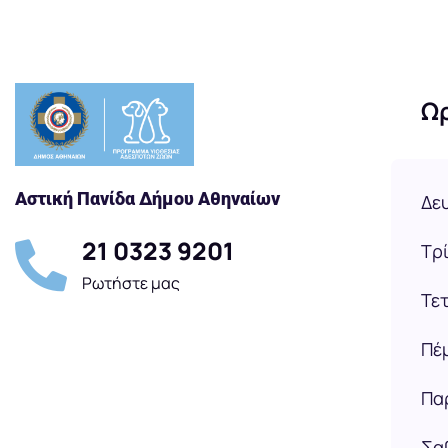
Ω
Αστική Πανίδα Δήμου Αθηναίων
Δε
21 0323 9201
Τρί
Ρωτήστε μας
Τε
Πέ
Πα
Σα