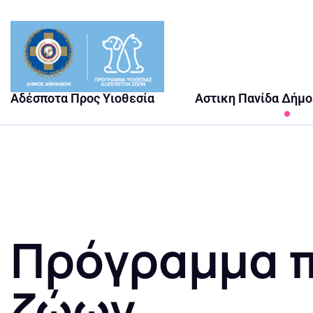
Αδέσποτα Προς Υιοθεσία
Αστικη Πανίδα Δήμ
Πρόγραμμα 
ζώων