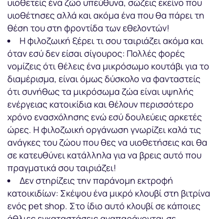
υιοθετείς ένα ζώο υπεύθυνα, σώζεις εκείνο που
υιοθέτησες αλλά και ακόμα ένα που θα πάρει τη
θέση του στη φροντίδα των εθελοντών!
Η φιλοζωική ξέρει τι σου ταιριάζει ακόμα και
όταν εσύ δεν είσαι σίγουρος: Πολλές φορές
νομίζεις ότι θέλεις ένα μικρόσωμο κουτάβι για το
διαμέρισμα, είναι όμως δύσκολο να φανταστείς
ότι συνήθως τα μικρόσωμα ζώα είναι υψηλής
ενέργειας κατοικίδια και θέλουν περισσότερο
χρόνο ενασχόλησης ενώ εσύ δουλεύεις αρκετές
ώρες. Η φιλοζωική οργάνωση γνωρίζει καλά τις
ανάγκες του ζώου που θες να υιοθετήσεις και θα
σε κατευθύνει κατάλληλα για να βρεις αυτό που
πραγματικά σου ταιριάζει!
Δεν στηρίζεις την παράνομη εκτροφή
κατοικιδίων: Σκέψου ένα μικρό κλουβί στη βιτρίνα
ενός pet shop. Στο ίδιο αυτό κλουβί σε κάποιες
άθλιες εγκαταστάσεις αναπαράγονται σε